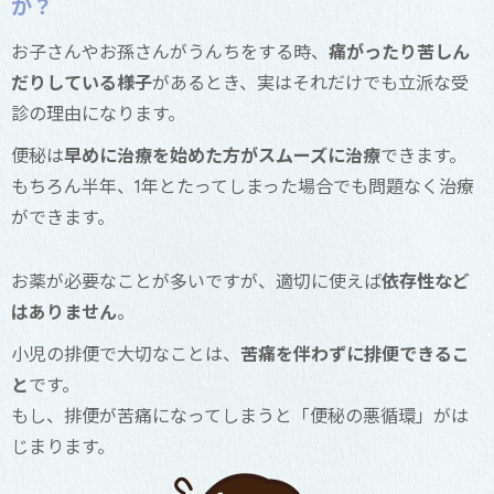
か？
お子さんやお孫さんがうんちをする時、
痛がったり苦しん
だりしている様子
があるとき、
実はそれだけでも立派な受
診の理由になります。
便秘は
早めに治療を始めた方がスムーズに治療
できます。
もちろん半年、1年とたってしまった場合でも問題なく治療
ができます。
お薬が必要なことが多いですが、適切に使えば
依存性など
はありません
。
小児の排便で大切なことは、
苦痛を伴わずに排便できるこ
と
です。
もし、排便が苦痛になってしまうと「便秘の悪循環」がは
じまります。