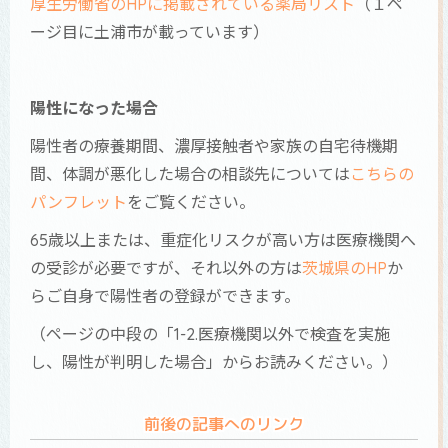
厚生労働省のHPに掲載されている薬局リスト
（１ペ
ージ目に土浦市が載っています）
陽性になった場合
陽性者の療養期間、濃厚接触者や家族の自宅待機期
間、体調が悪化した場合の相談先については
こちらの
パンフレット
をご覧ください。
65歳以上または、重症化リスクが高い方は医療機関へ
の受診が必要ですが、それ以外の方は
茨城県のHP
か
らご自身で陽性者の登録ができます。
（ページの中段の「1-2.医療機関以外で検査を実施
し、陽性が判明した場合」からお読みください。）
前後の記事へのリンク