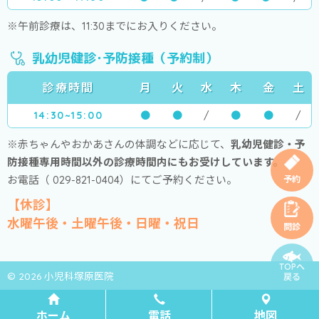
※午前診療は、11:30までにお入りください。
乳幼児健診･予防接種（予約制）
診療時間
月
火
水
木
金
土
14:30~15:00
●
●
/
●
●
/
※赤ちゃんやおかあさんの体調などに応じて、
乳幼児健診・予
防接種専用時間以外の診療時間内にもお受けしています。
お電話（ 029-821-0404）にてご予約ください。
予約
【休診】
水曜午後・土曜午後・日曜・祝日
問診
TOPへ
© 2026 小児科塚原医院
戻る
ホーム
電話
地図